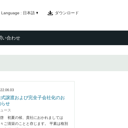
Language : 日本語
ダウンロード
問い合わせ
22.06.03
株式譲渡および完全子会社化のお
知らせ
ュース
啓 初夏の候、貴社におかれましては
々ご清栄のことと存じます。 平素は格別