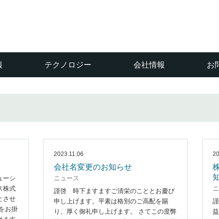
報
テクノロジー
会社情報
お
2023.11.06
20
会社名変更のお知らせ
ューシ
ニュース
ス株式
ニ
謹啓 時下ますますご清栄のこととお慶び
とさせ
申し上げます。平素は格別のご高配を賜
謹
をお掛
り、厚く御礼申し上げます。 さてこの度弊
益