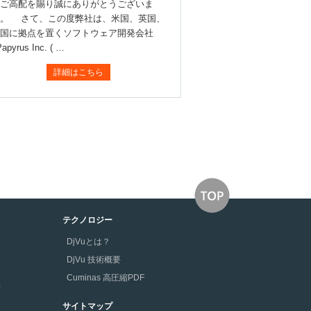
ご高配を賜り誠にありがとうございま
。 さて、この度弊社は、米国、英国、
国に拠点を置くソフトウェア開発会社
apyrus Inc. ( …
詳細はこちら
テクノロジー
DjVuとは？
DjVu 技術概要
Cuminas 高圧縮PDF
版）
サイトマップ