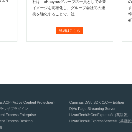
けます
社は、ePapyrusグループの一員として企業
の
イメージを明確化し、グループ会社間の連
す
携を強化することで、社 …
韓
eP
詳細はこちら
s ACP (Active Content Protection）
Cuminas DjVu SDK C/C++ Edition
uブラウザプラグイン
DjVu Page Streaming Server
nt Express Enterprise
LizardTech® GeoExpress®（英語版）
nt Express Desktop
LizardTech® ExpressServer®（英語
格